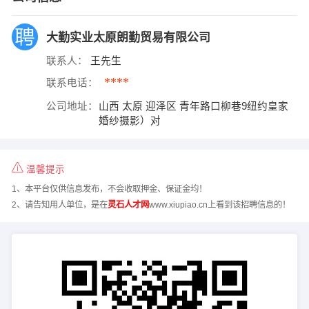
大勤实业太原朗勤贸易有限公司
联系人：
王先生
****
联系电话：
公司地址：
山西 太原 迎泽区 青年路口柳巷9纽约皇家
婚纱摄影）对
温馨提示
1、本平台仅供信息发布，不会收取押金、保证金均！
2、请告知用人单位，是在
灵石人才网
www.xiupiao.cn上看到该招聘信息的！