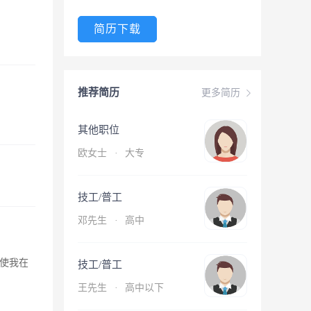
简历下载
推荐简历
更多简历
其他职位
欧女士
·
大专
技工/普工
邓先生
·
高中
使我在
技工/普工
王先生
·
高中以下