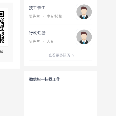
技工/普工
樊先生
·
中专/技校
行政/后勤
吴先生
·
大专
息
查看更多简历
微信扫一扫找工作