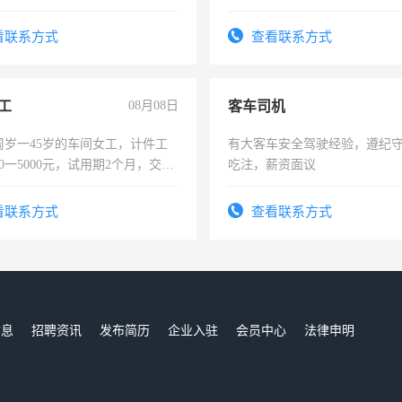
，有工作经验者优先！
可，需要具有营销经验，从事
表或者有医学资质的优先，底薪
看联系方式
查看联系方式
交五险。
工
08月08日
客车司机
周岁一45岁的车间女工，计件工
有大客车安全驾驶经验，遵纪
00一5000元，试用期2个月，交五
吃注，薪资面议
年薪假，年底福利
看联系方式
查看联系方式
信息
招聘资讯
发布简历
企业入驻
会员中心
法律申明
们