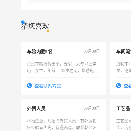
猜您喜欢
车险内勤1名
08月08日
车间流
负责车险报价出单，要求：大专以上学
招聘车间
历，女性，年龄22-35岁之间，熟悉电脑
岁，电
操作，工作态度认真，具有团队精神，
好。薪资
试用期1-3个月，转正后交纳五险，
宿，免
查看联系方式
查
25号准
外贸人员
08月08日
工艺品
本地企业，现招聘外贸人员，有外贸销
工艺品导
售经验者优先，待遇面议。联系郭经理
佳，沟