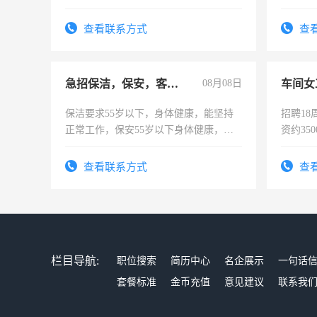
上进心
查看联系方式
查
急招保洁，保安，客服，工程
08月08日
车间女
保洁要求55岁以下，身体健康，能坚持
招聘18
正常工作，保安55岁以下身体健康，有
资约35
责任心形象端庄，遵纪守法，无犯罪记
险，有
录，客服要求45岁以下高中以上文化，
查看联系方式
查
懂电脑工作认真，性格开朗有良好沟通
能力，工程，懂水电维修。
栏目导航:
职位搜索
简历中心
名企展示
一句话
套餐标准
金币充值
意见建议
联系我