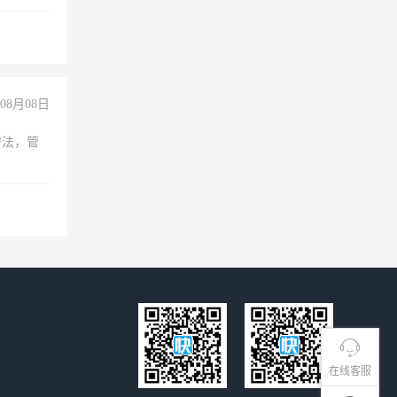
过医药代
+绩效，
08月08日
守法，管
在线客服