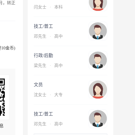
月，转正
闫女士
·
本科
技工/普工
邓先生
·
高中
10金币)
行政/后勤
梁先生
·
高中
文员
沈女士
·
大专
技工/普工
邓先生
·
高中
息