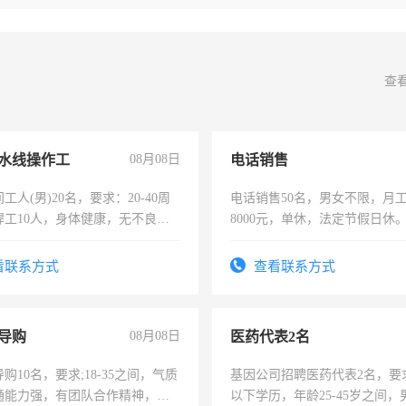
查
水线操作工
08月08日
电话销售
工人(男)20名，要求：20-40周
电话销售50名，男女不限，月工资
焊工10人，身体健康，无不良嗜
8000元，单休，法定节假日休
：4500-7000元，标准八人间住
费发放劳保用品，两班倒，每月
看联系方式
查看联系方式
时发放工资，工作时间10小时
导购
08月08日
医药代表2名
购10名，要求;18-35之间，气质
基因公司招聘医药代表2名，要
通能力强，有团队合作精神，有
以下学历，年龄25-45岁之间，