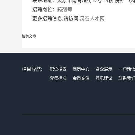
联系地址：太原市南肖墙街17号 四楼 院办 
招聘岗位：
药剂师
更多招聘信息,请访问
灵石人才网
相关文章
栏目导航:
职位搜索
简历中心
名企展示
一句话
套餐标准
金币充值
意见建议
联系我