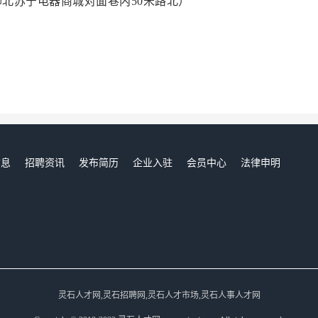
（柳北苏宁电器商城对面巷内50米路北）
信息
招聘资讯
发布简历
企业入驻
会员中心
法律申明
们
灵石人才网,灵石招聘网,灵石人才市场,灵石人事人才网