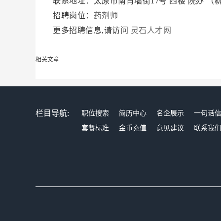
联系地址：太原市南肖墙街17号 四楼 院办 
招聘岗位：
药剂师
更多招聘信息,请访问
灵石人才网
相关文章
栏目导航:
职位搜索
简历中心
名企展示
一句话
套餐标准
金币充值
意见建议
联系我