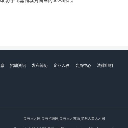
（柳北苏宁电器商城对面巷内50米路北）
信息
招聘资讯
发布简历
企业入驻
会员中心
法律申明
们
灵石人才网,灵石招聘网,灵石人才市场,灵石人事人才网