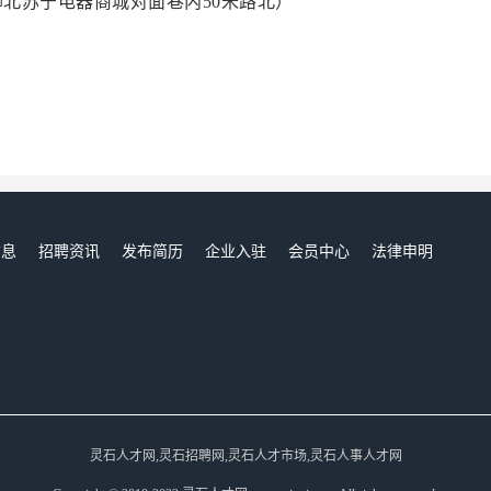
（柳北苏宁电器商城对面巷内50米路北）
信息
招聘资讯
发布简历
企业入驻
会员中心
法律申明
们
灵石人才网,灵石招聘网,灵石人才市场,灵石人事人才网