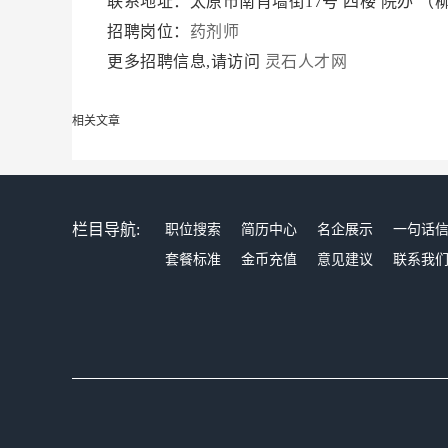
联系地址：太原市南肖墙街17号 四楼 院办 
招聘岗位：
药剂师
更多招聘信息,请访问
灵石人才网
相关文章
栏目导航:
职位搜索
简历中心
名企展示
一句话
套餐标准
金币充值
意见建议
联系我