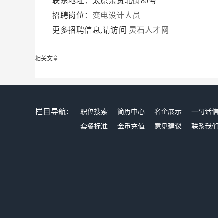
联系地址：太原亲贤北街80号
招聘岗位：
变电设计人员
更多招聘信息,请访问
灵石人才网
相关文章
栏目导航:
职位搜索
简历中心
名企展示
一句话
套餐标准
金币充值
意见建议
联系我