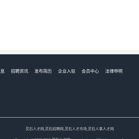
信息
招聘资讯
发布简历
企业入驻
会员中心
法律申明
们
灵石人才网,灵石招聘网,灵石人才市场,灵石人事人才网