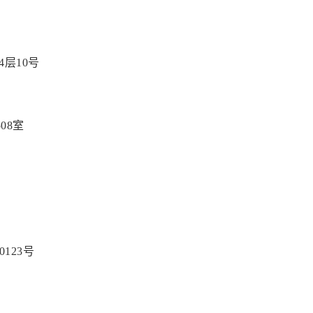
4层10号
08室
123号